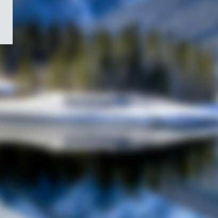
/
Symbole
du
gouvernement
du
Canada