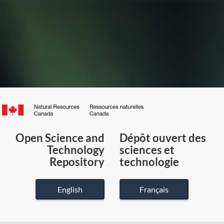
Canada.ca
/
Gouvernement
Open Science and
Dépôt ouvert des
du
Technology
sciences et
Canada
Repository
technologie
English
Français