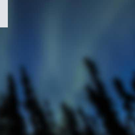
/
Symbole
du
gouvernement
du
Canada