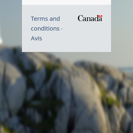
Terms and
/
conditions
Symbole
Avis
du
gouvernem
du
Canada