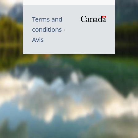
Terms and
/
conditions
Symbole
Avis
du
gouvernem
du
Canada