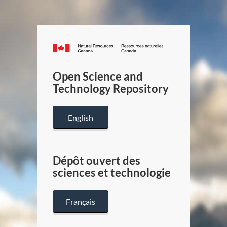
Canada.ca
/
Gouverneme
Open Science and
du
Technology Repository
Canada
English
Dépôt ouvert des
sciences et technologie
Français