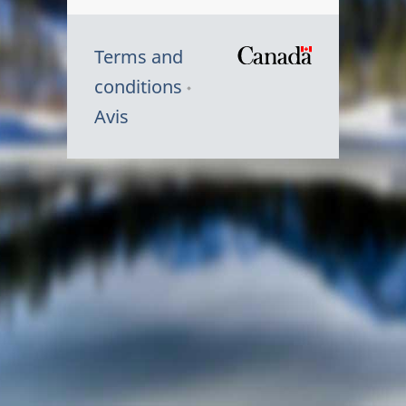
Terms and
/
conditions
Symbole
Avis
du
gouvernem
du
Canada