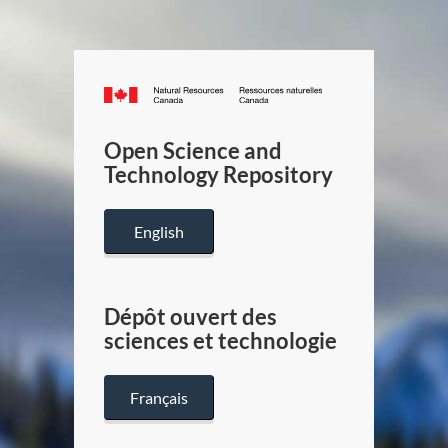
Canada.ca
/
Gouverneme
Open Science and
du
Technology Repository
Canada
English
Dépôt ouvert des
sciences et technologie
Français