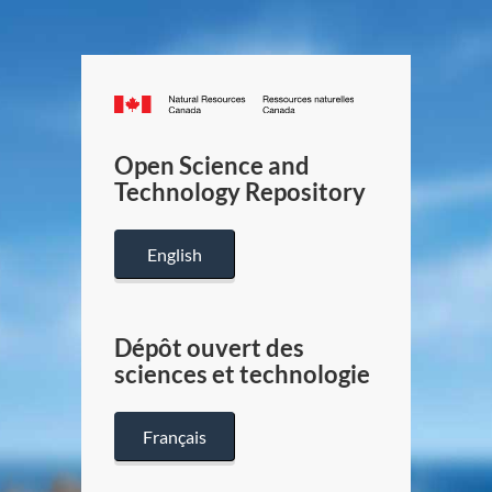
Canada.ca
/
Gouverneme
Open Science and
du
Technology Repository
Canada
English
Dépôt ouvert des
sciences et technologie
Français