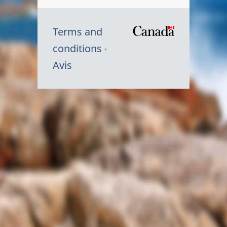
Terms and
/
conditions
Symbole
Avis
du
gouvernem
du
Canada