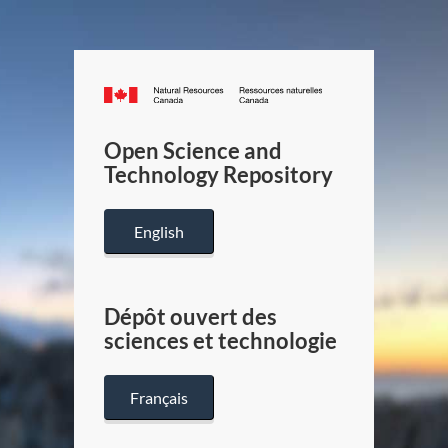
Canada.ca
/
Gouverneme
Open Science and
du
Technology Repository
Canada
English
Dépôt ouvert des
sciences et technologie
Français