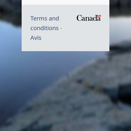
Terms and
/
conditions
Symbole
Avis
du
gouvernem
du
Canada