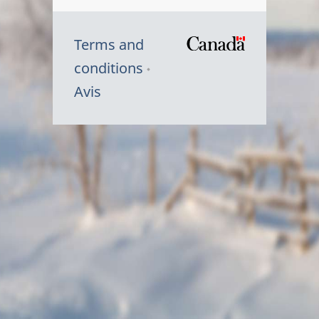
Terms and
/
conditions
Symbole
Avis
du
gouvernem
du
Canada