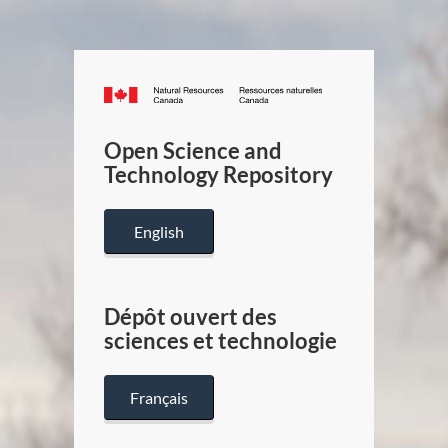
Canada.ca
/
Gouverneme
Open Science and
du
Technology Repository
Canada
English
Dépôt ouvert des
sciences et technologie
Français