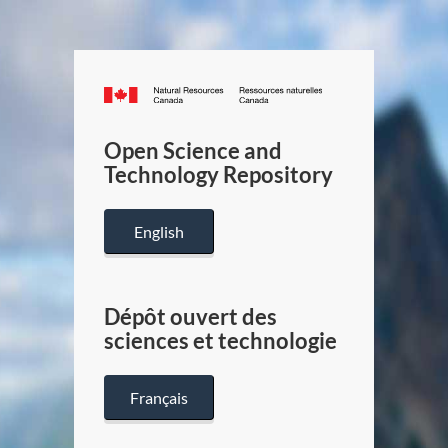
Canada.ca
/
Gouverneme
Open Science and
du
Technology Repository
Canada
English
Dépôt ouvert des
sciences et technologie
Français