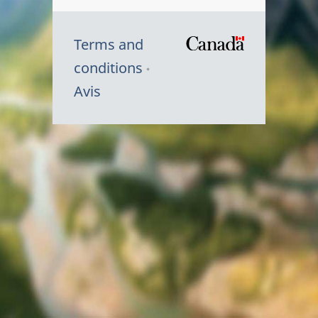
Terms and
/
conditions
Symbole
Avis
du
gouvernem
du
Canada