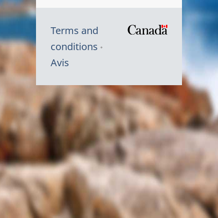
Terms and
/
conditions
Symbole
Avis
du
gouvernem
du
Canada