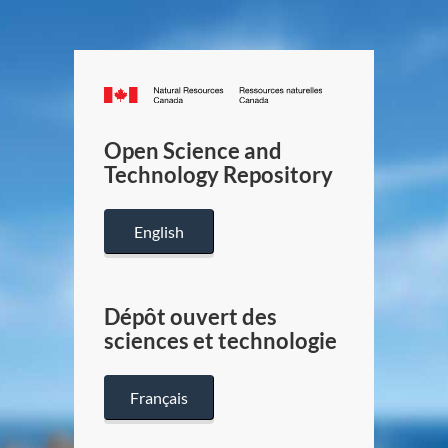
Canada.ca
/
Gouverneme
Open Science and
du
Technology Repository
Canada
English
Dépôt ouvert des
sciences et technologie
Français