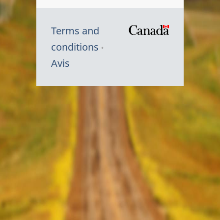
Terms and
/
conditions
Symbole
Avis
du
gouvernem
du
Canada