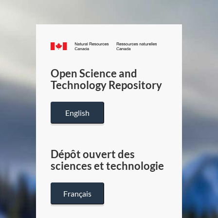
Canada.ca
/
Gouverneme
Open Science and
du
Technology Repository
Canada
English
Dépôt ouvert des
sciences et technologie
Français