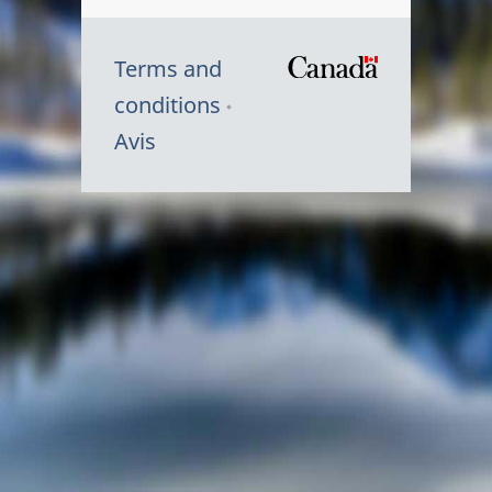
Terms and
/
conditions
Symbole
Avis
du
gouvernem
du
Canada