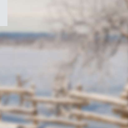
/
Symbole
du
gouvernement
du
Canada