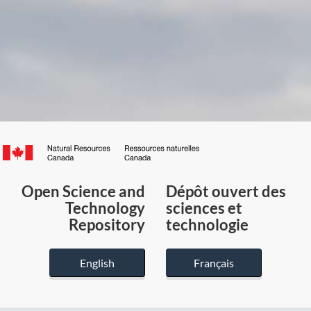
Canada.ca
/
Gouvernement
Open Science and
Dépôt ouvert des
du
Technology
sciences et
Canada
Repository
technologie
English
Français