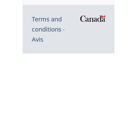
Terms and
/
conditions
Symbole
Avis
du
gouvernem
du
Canada