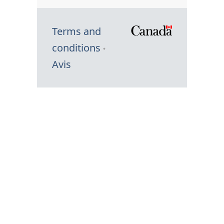
Terms and
/
conditions
Symbole
Avis
du
gouvernem
du
Canada