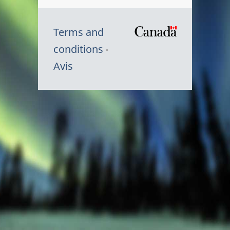
Terms and
/
conditions
Symbole
Avis
du
gouvernem
du
Canada