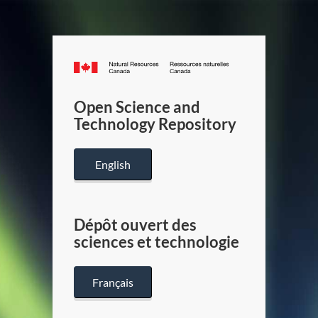
Canada.ca
/
Gouverneme
Open Science and
du
Technology Repository
Canada
English
Dépôt ouvert des
sciences et technologie
Français