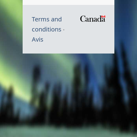
Terms and
/
conditions
Symbole
Avis
du
gouvernem
du
Canada