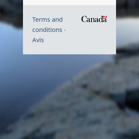
Terms and
/
conditions
Symbole
Avis
du
gouvernem
du
Canada