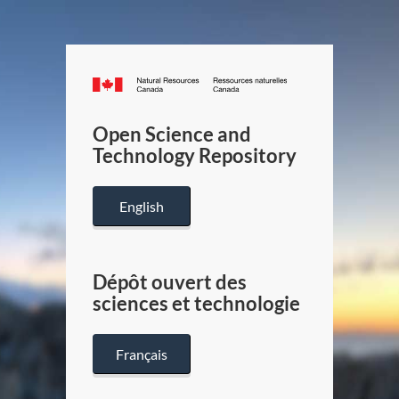
Canada.ca
/
Gouverneme
Open Science and
du
Technology Repository
Canada
English
Dépôt ouvert des
sciences et technologie
Français