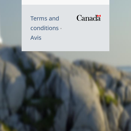
Terms and
/
conditions
Symbole
Avis
du
gouvernem
du
Canada