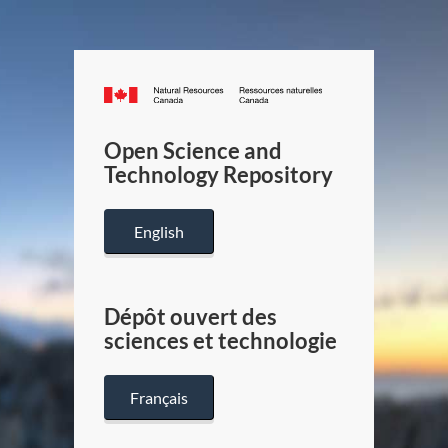
Canada.ca
/
Gouverneme
Open Science and
du
Technology Repository
Canada
English
Dépôt ouvert des
sciences et technologie
Français