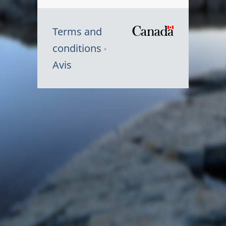
Terms and
/
conditions
Symbole
Avis
du
gouvernem
du
Canada