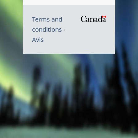
Terms and
/
conditions
Symbole
Avis
du
gouvernem
du
Canada