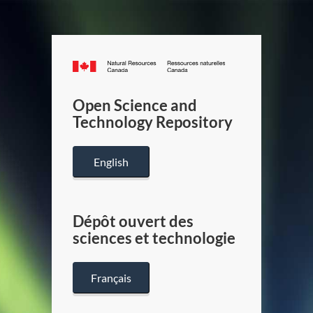
Canada.ca
/
Gouverneme
Open Science and
du
Technology Repository
Canada
English
Dépôt ouvert des
sciences et technologie
Français