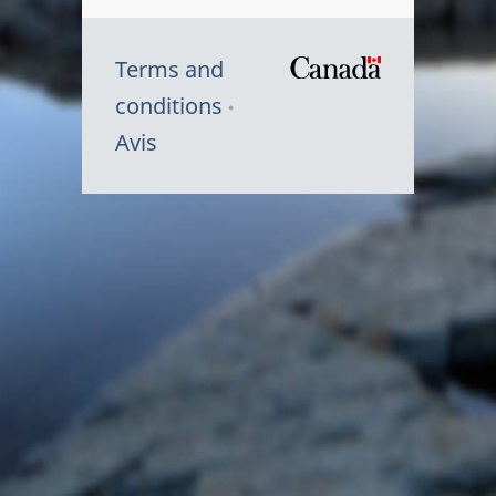
Terms and
/
conditions
Symbole
Avis
du
gouvernem
du
Canada