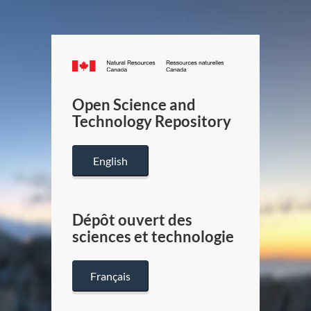
Canada.ca
/
Gouverneme
Open Science and
du
Technology Repository
Canada
English
Dépôt ouvert des
sciences et technologie
Français