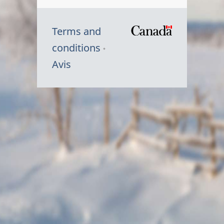
Terms and
/
conditions
Symbole
Avis
du
gouvernem
du
Canada