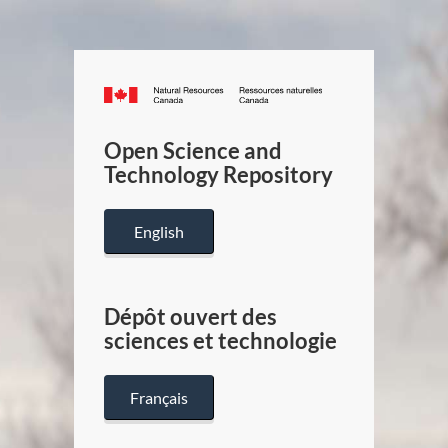
Canada.ca
/
Gouverneme
Open Science and
du
Technology Repository
Canada
English
Dépôt ouvert des
sciences et technologie
Français