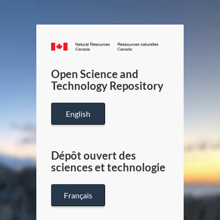
Canada.ca
/
Gouverneme
Open Science and
du
Technology Repository
Canada
English
Dépôt ouvert des
sciences et technologie
Français