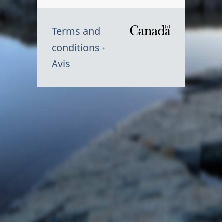
Terms and
/
conditions
Symbole
Avis
du
gouvernem
du
Canada