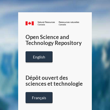
Canada.ca
/
Gouverneme
Open Science and
du
Technology Repository
Canada
English
Dépôt ouvert des
sciences et technologie
Français