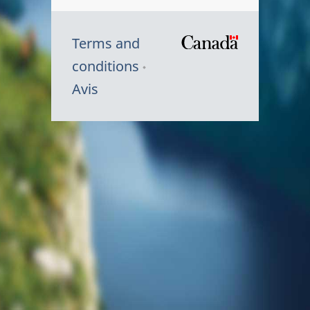
Terms and
/
conditions
Symbole
Avis
du
gouvernem
du
Canada