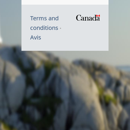
Terms and
/
conditions
Symbole
Avis
du
gouvernem
du
Canada