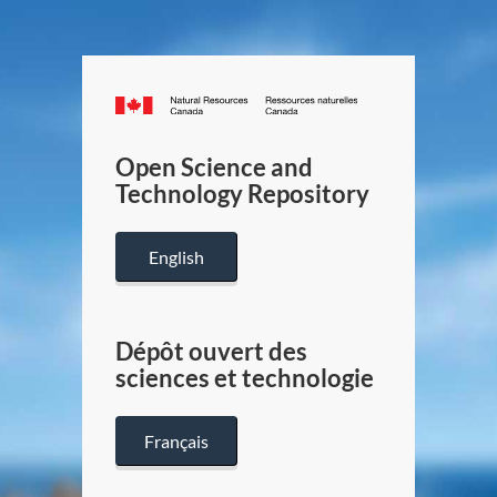
Canada.ca
/
Gouverneme
Open Science and
du
Technology Repository
Canada
English
Dépôt ouvert des
sciences et technologie
Français