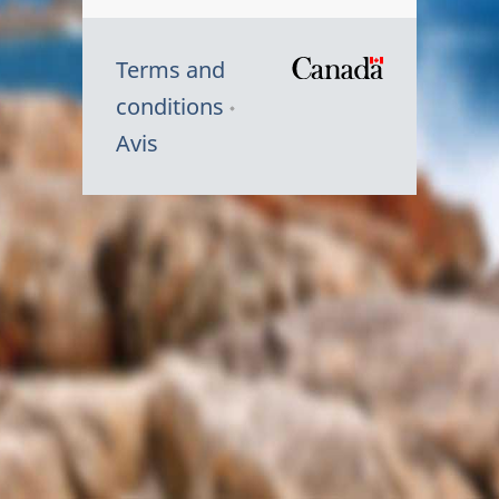
Terms and
/
conditions
Symbole
Avis
du
gouvernem
du
Canada