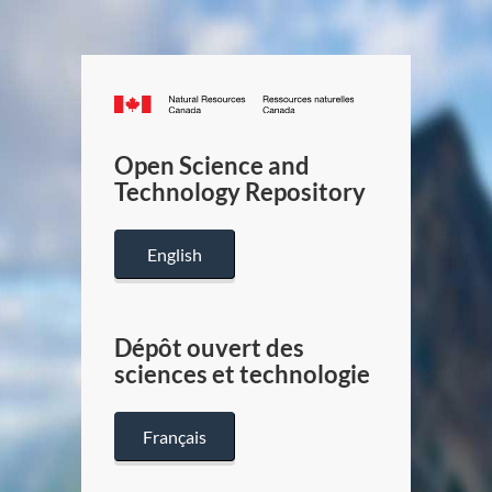
Canada.ca
/
Gouverneme
Open Science and
du
Technology Repository
Canada
English
Dépôt ouvert des
sciences et technologie
Français