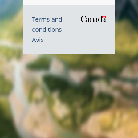
Terms and
/
conditions
Symbole
Avis
du
gouvernem
du
Canada