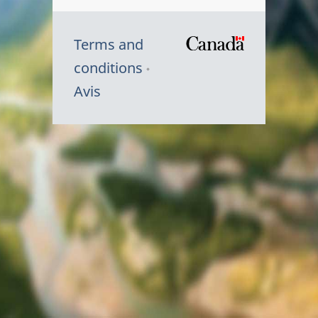
Terms and
/
conditions
Symbole
Avis
du
gouvernem
du
Canada