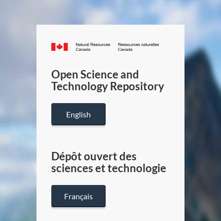
Canada.ca
/
Gouverneme
Open Science and
du
Technology Repository
Canada
English
Dépôt ouvert des
sciences et technologie
Français