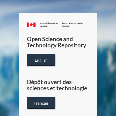
Canada.ca
/
Gouverneme
Open Science and
du
Technology Repository
Canada
English
Dépôt ouvert des
sciences et technologie
Français