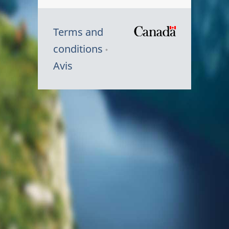
Terms and
/
conditions
Symbole
Avis
du
gouvernem
du
Canada