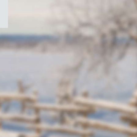
/
Symbole
du
gouvernement
du
Canada