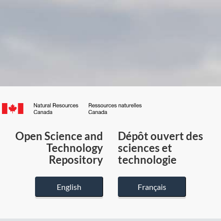
Canada.ca
/
Gouvernement
Open Science and
Dépôt ouvert des
du
Technology
sciences et
Canada
Repository
technologie
English
Français