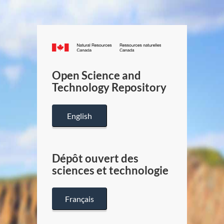
Canada.ca
/
Gouverneme
Open Science and
du
Technology Repository
Canada
English
Dépôt ouvert des
sciences et technologie
Français