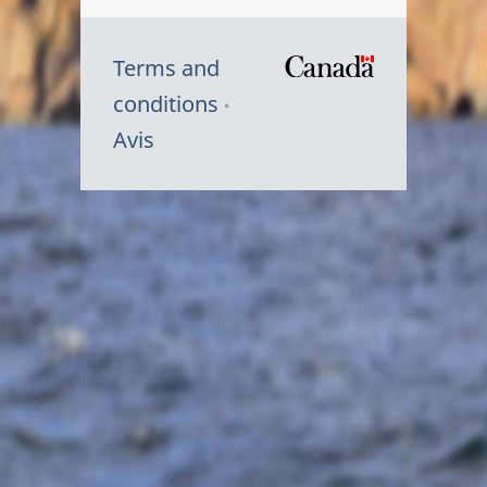
Terms and
/
conditions
Symbole
Avis
du
gouvernem
du
Canada