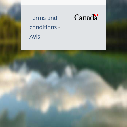
Terms and
/
conditions
Symbole
Avis
du
gouvernem
du
Canada