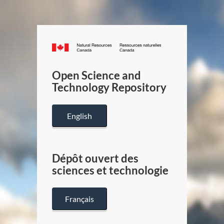
Canada.ca
/
Gouverneme
Open Science and
du
Technology Repository
Canada
English
Dépôt ouvert des
sciences et technologie
Français