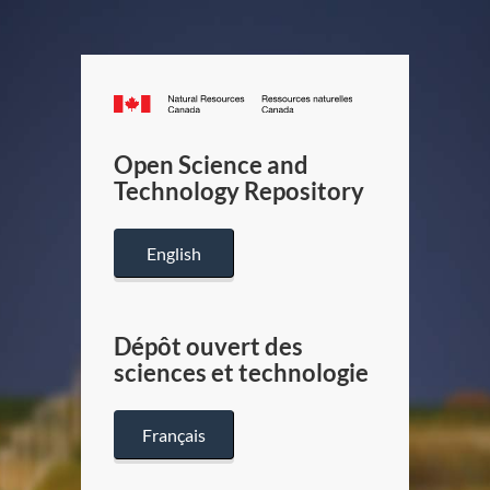
Canada.ca
/
Gouverneme
Open Science and
du
Technology Repository
Canada
English
Dépôt ouvert des
sciences et technologie
Français