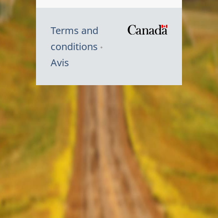
Terms and
/
conditions
Symbole
Avis
du
gouvernem
du
Canada