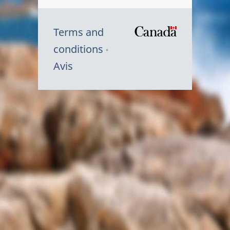
Terms and
/
conditions
Symbole
Avis
du
gouvernem
du
Canada