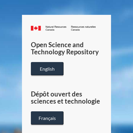
Canada.ca
/
Gouverneme
Open Science and
du
Technology Repository
Canada
English
Dépôt ouvert des
sciences et technologie
Français