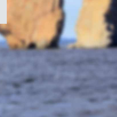
/
Symbole
du
gouvernement
du
Canada