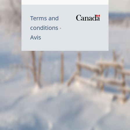
Terms and
/
conditions
Symbole
Avis
du
gouvernem
du
Canada