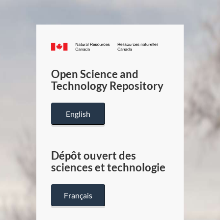
Canada.ca
/
Gouverneme
Open Science and
du
Technology Repository
Canada
English
Dépôt ouvert des
sciences et technologie
Français