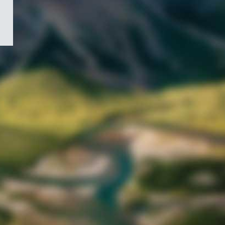
/
Symbole
du
gouvernement
du
Canada