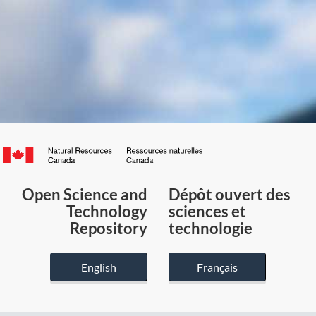
Canada.ca
/
Gouvernement
Open Science and
Dépôt ouvert des
du
Technology
sciences et
Canada
Repository
technologie
English
Français