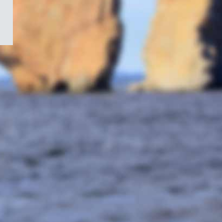
/
Symbole
du
gouvernement
du
Canada