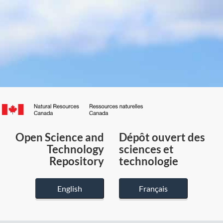
Canada.ca
/
Gouvernement
Open Science and
Dépôt ouvert des
du
Technology
sciences et
Canada
Repository
technologie
English
Français