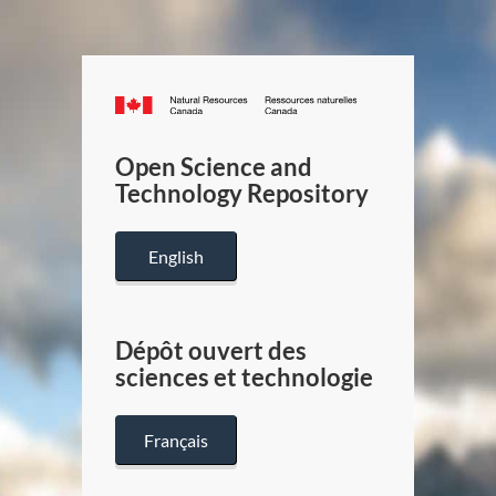
Canada.ca
/
Gouverneme
Open Science and
du
Technology Repository
Canada
English
Dépôt ouvert des
sciences et technologie
Français