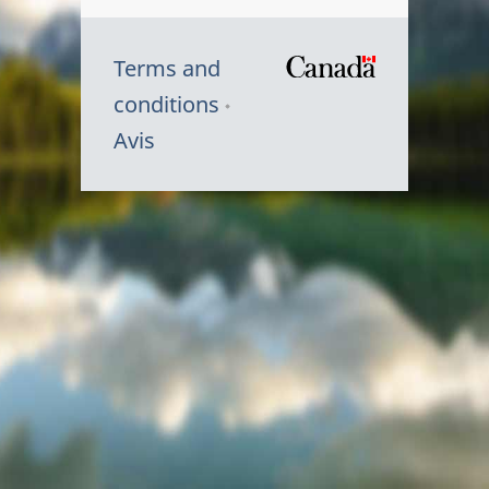
Terms and
/
conditions
Symbole
Avis
du
gouvernem
du
Canada