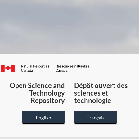
Canada.ca
/
Gouvernement
Open Science and
Dépôt ouvert des
du
Technology
sciences et
Canada
Repository
technologie
English
Français