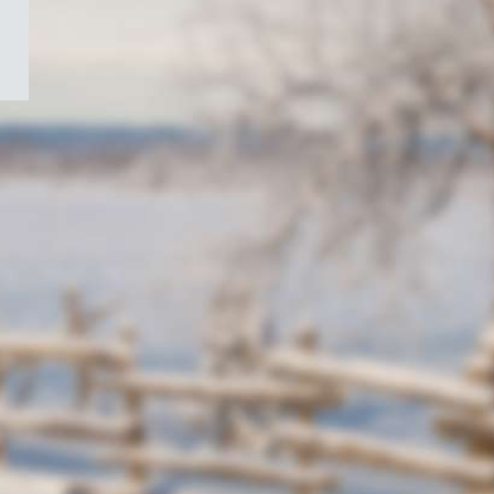
/
Symbole
du
gouvernement
du
Canada