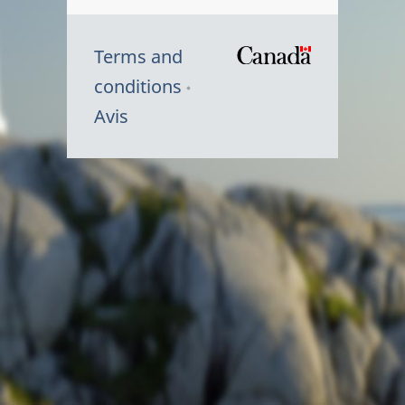
Terms and
/
conditions
Symbole
Avis
du
gouvernem
du
Canada