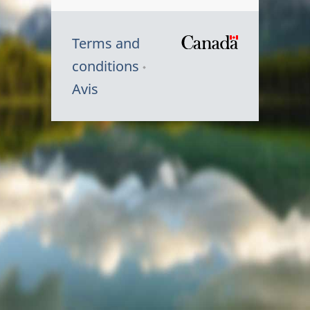
Terms and
/
conditions
Symbole
Avis
du
gouvernem
du
Canada