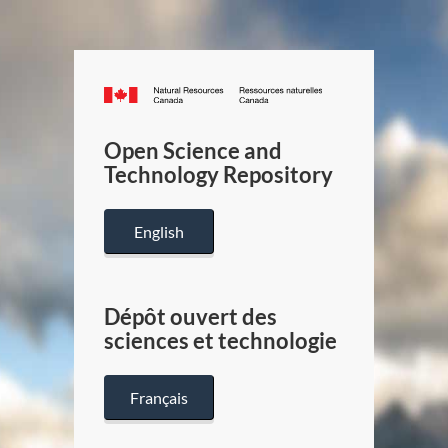
Canada.ca
/
Gouverneme
Open Science and
du
Technology Repository
Canada
English
Dépôt ouvert des
sciences et technologie
Français