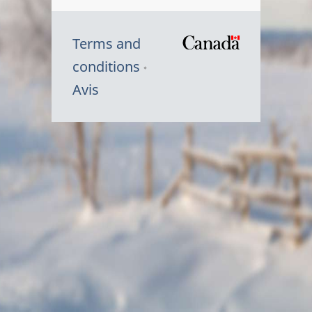
Terms and
/
conditions
Symbole
Avis
du
gouvernem
du
Canada