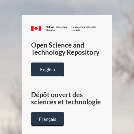
Canada.ca
/
Gouverneme
Open Science and
du
Technology Repository
Canada
English
Dépôt ouvert des
sciences et technologie
Français