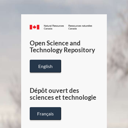
Canada.ca
/
Gouverneme
Open Science and
du
Technology Repository
Canada
English
Dépôt ouvert des
sciences et technologie
Français