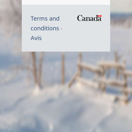
Terms and
/
conditions
Symbole
Avis
du
gouvernem
du
Canada