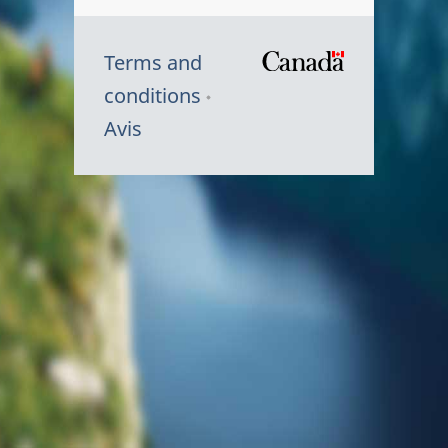
Terms and
/
conditions
Symbole
Avis
du
gouvernem
du
Canada