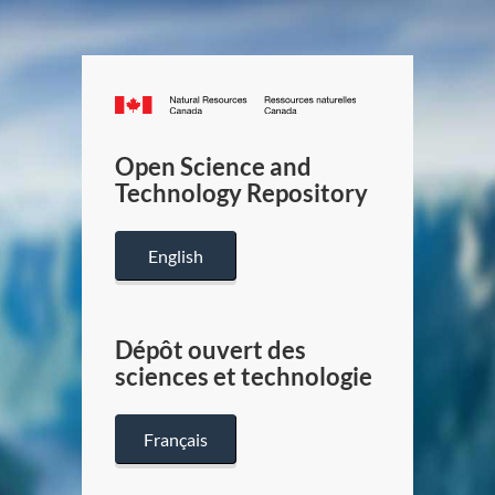
Canada.ca
/
Gouverneme
Open Science and
du
Technology Repository
Canada
English
Dépôt ouvert des
sciences et technologie
Français