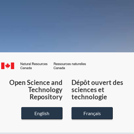
Canada.ca
/
Gouvernement
Open Science and
Dépôt ouvert des
du
Technology
sciences et
Canada
Repository
technologie
English
Français