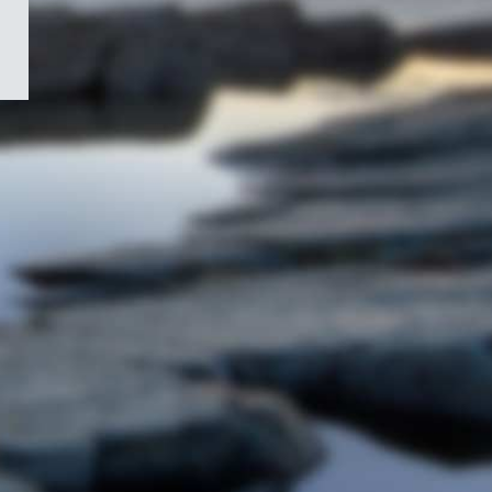
/
Symbole
du
gouvernement
du
Canada