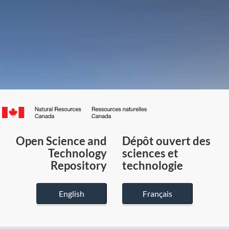
Canada.ca
/
Gouvernement
Open Science and
Dépôt ouvert des
du
Technology
sciences et
Canada
Repository
technologie
English
Français