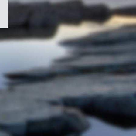
/
Symbole
du
gouvernement
du
Canada