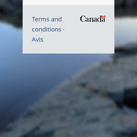
Terms and
/
conditions
Symbole
Avis
du
gouvernem
du
Canada