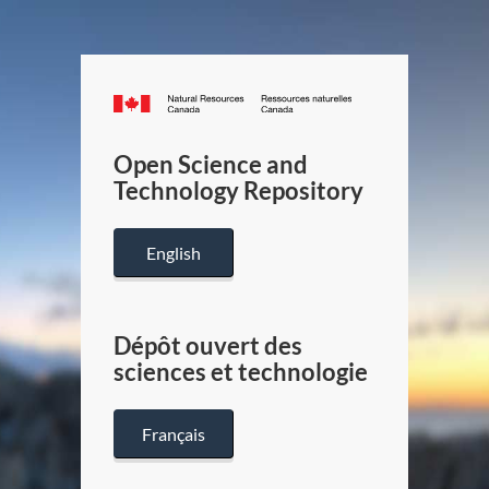
Canada.ca
/
Gouverneme
Open Science and
du
Technology Repository
Canada
English
Dépôt ouvert des
sciences et technologie
Français