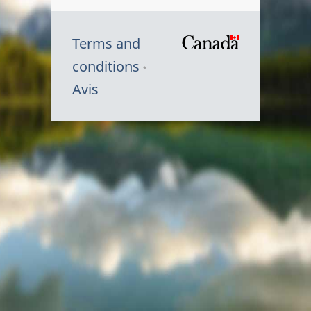
Terms and
/
conditions
Symbole
Avis
du
gouvernem
du
Canada